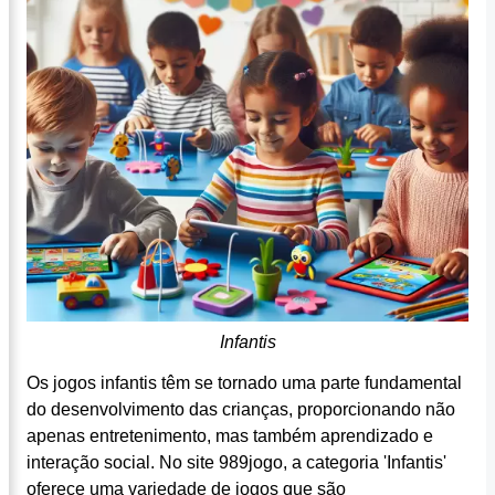
Infantis
Os jogos infantis têm se tornado uma parte fundamental
do desenvolvimento das crianças, proporcionando não
apenas entretenimento, mas também aprendizado e
interação social. No site 989jogo, a categoria 'Infantis'
oferece uma variedade de jogos que são